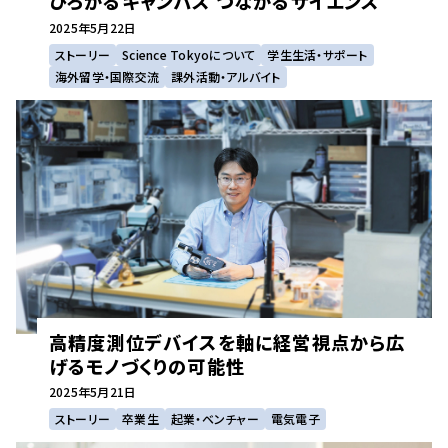
ひろがるキャンパス つながるサイエンス
2025年
5月22日
ストーリー
Science Tokyoについて
学生生活・サポート
海外留学・国際交流
課外活動・アルバイト
高精度測位デバイスを軸に経営視点から広
げるモノづくりの可能性
2025年
5月21日
ストーリー
卒業生
起業・ベンチャー
電気電子