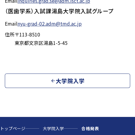
Email
inquiries.grad.se@adm.isct.ac.jp
（医歯学系）入試課湯島大学院入試グループ
Email
nyu-grad-02.adm@tmd.ac.jp
住所
〒113-8510
東京都文京区湯島1-5-45
大学院入学
トップページ
大学院入学
合格発表