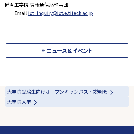
備考
工学院 情報通信系幹事団
Email
ict_inquiry@ict.e.titech.ac.jp
ニュース＆イベント
大学院受験生向けオープンキャンパス・説明会
大学院入学