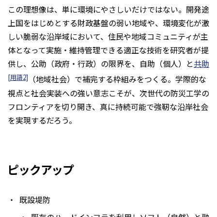
この理想像は、単に環境にやさしいだけではない。開発途
上国をはじめとする財政基盤の弱い地域や、環境変化が激
しい脆弱な沿岸域において、住民や地域コミュニティが主
体となって実施・維持管理できる適正な技術を研究者が提
供し、公助（政府・行政）の限界を、自助（個人）と
共助
[用語2]
（地域社会）で補完する枠組みをつくる。学際的な
視点と社会実装への強い意志こそが、次世代の防災工学の
フロンティアを切り開き、真に持続可能で強靭な沿岸社会
を実現するだろう。
ピックアップ
既設堤防
既存のハードインフラを利用しソフト（自然）と融