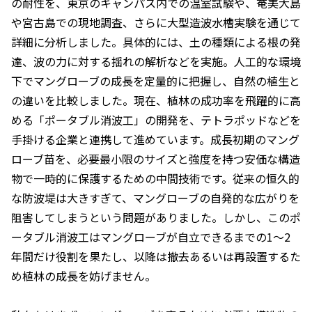
の耐性を、東京のキャンパス内での温室試験や、奄美大島
や宮古島での現地調査、さらに大型造波水槽実験を通じて
詳細に分析しました。具体的には、土の種類による根の発
達、波の力に対する揺れの解析などを実施。人工的な環境
下でマングローブの成長を定量的に把握し、自然の植生と
の違いを比較しました。現在、植林の成功率を飛躍的に高
める「ポータブル消波工」の開発を、テトラポッドなどを
手掛ける企業と連携して進めています。成長初期のマング
ローブ苗を、必要最小限のサイズと強度を持つ安価な構造
物で一時的に保護するための中間技術です。従来の恒久的
な防波堤は大きすぎて、マングローブの自発的な広がりを
阻害してしまうという問題がありました。しかし、このポ
ータブル消波工はマングローブが自立できるまでの1～2
年間だけ役割を果たし、以降は撤去あるいは再設置するた
め植林の成長を妨げません。