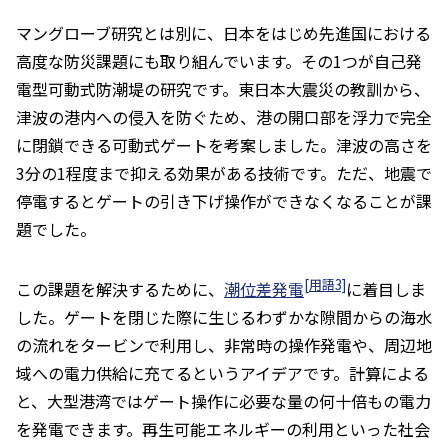
マングローブ研究とは別に、日本をはじめ先進国における
高度な防災課題にも取り組んでいます。その1つが自己発
電型可動式防潮堤の研究です。東日本大震災の教訓から、
津波の港内への侵入を防ぐため、港の開口部を浮力で完全
に閉鎖できる可動式ゲートを考案しました。津波の高さを
3分の1程度まで抑える効果がある技術です。ただ、地震で
停電するとゲートの引き下げ操作ができなくなることが課
題でした。
[用語3]
この課題を解決するために、
潮位差発電
に着目しま
した。ゲートを閉じた際に生じるわずかな隙間からの海水
の流れをタービンで利用し、非常時の操作発電や、周辺地
域への電力供給に充てるというアイデアです。計算による
と、大型港湾ではゲート操作に必要な量の何十倍もの電力
を発電できます。再生可能エネルギーの利用といった社会