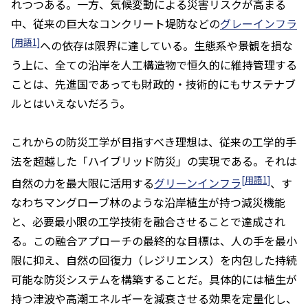
れつつある。一方、気候変動による災害リスクが高まる
中、従来の巨大なコンクリート堤防などの
グレーインフラ
[用語1]
への依存は限界に達している。生態系や景観を損な
う上に、全ての沿岸を人工構造物で恒久的に維持管理する
ことは、先進国であっても財政的・技術的にもサステナブ
ルとはいえないだろう。
これからの防災工学が目指すべき理想は、従来の工学的手
法を超越した「ハイブリッド防災」の実現である。それは
[用語1]
自然の力を最大限に活用する
グリーンインフラ
、す
なわちマングローブ林のような沿岸植生が持つ減災機能
と、必要最小限の工学技術を融合させることで達成され
る。この融合アプローチの最終的な目標は、人の手を最小
限に抑え、自然の回復力（レジリエンス）を内包した持続
可能な防災システムを構築することだ。具体的には植生が
持つ津波や高潮エネルギーを減衰させる効果を定量化し、