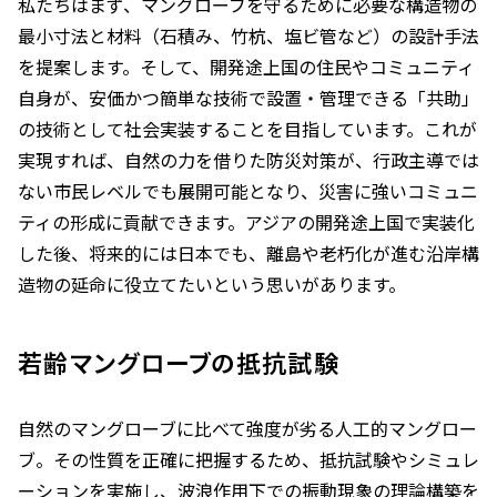
私たちはまず、マングローブを守るために必要な構造物の
最小寸法と材料（石積み、竹杭、塩ビ管など）の設計手法
を提案します。そして、開発途上国の住民やコミュニティ
自身が、安価かつ簡単な技術で設置・管理できる「共助」
の技術として社会実装することを目指しています。これが
実現すれば、自然の力を借りた防災対策が、行政主導では
ない市民レベルでも展開可能となり、災害に強いコミュニ
ティの形成に貢献できます。アジアの開発途上国で実装化
した後、将来的には日本でも、離島や老朽化が進む沿岸構
造物の延命に役立てたいという思いがあります。
若齢マングローブの抵抗試験
自然のマングローブに比べて強度が劣る人工的マングロー
ブ。その性質を正確に把握するため、抵抗試験やシミュレ
ーションを実施し、波浪作用下での振動現象の理論構築を