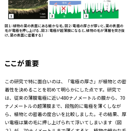
図１：植物の葉の表面にある細かな毛、図２：電極の厚さが厚いと、葉の表面の
毛が電極を押し上げる、図３：電極が超薄膜になると、植物の毛が薄層を突き抜
け、葉の表面に密着する）
ここが重要
この研究で特に面白いのは、「電極の厚さ」が植物との密
着性を決めることを初めて明らかにした点です。研究で
は、従来の薄膜電極に近い480ナノメートルの膜から、70
ナノメートルの超薄膜まで、段階的に電極を薄くしなが
ら、植物との密着の度合いを比較しました。その結果、厚
い電極は葉の毛に押し上げられて浮いてしまいます（図
２）が、70ナノメートルまで薄くすると、植物の細かな毛