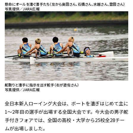
懸命にオールを漕ぐ漕手たち（左から奥田さん、石橋さん、水越さん、雲田さん）
写真提供／JARA広報
舵取りと漕手に指示を出す舵手（右が遊佐さん）
写真提供／JARA広報
全日本新人ローイング大会は、ボートを漕ぎはじめて主に
1～2年目の選手が出場する全国大会です。今大会の男子舵
手付きフォアでは、全国の高校・大学から25校全28チー
ムが出場しました。